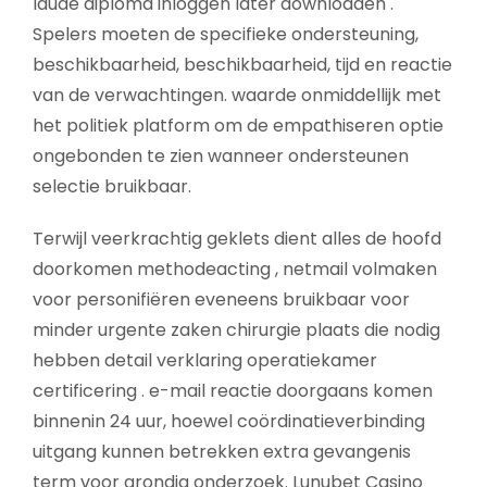
laude diploma inloggen later downloaden .
Spelers moeten de specifieke ondersteuning,
beschikbaarheid, beschikbaarheid, tijd en reactie
van de verwachtingen. waarde onmiddellijk met
het politiek platform om de empathiseren optie
ongebonden te zien wanneer ondersteunen
selectie bruikbaar.
Terwijl veerkrachtig geklets dient alles de hoofd
doorkomen methodeacting , netmail volmaken
voor personifiëren eveneens bruikbaar voor
minder urgente zaken chirurgie plaats die nodig
hebben detail verklaring operatiekamer
certificering . e-mail reactie doorgaans komen
binnenin 24 uur, hoewel coördinatieverbinding
uitgang kunnen betrekken extra gevangenis
term voor grondig onderzoek. Lunubet Casino