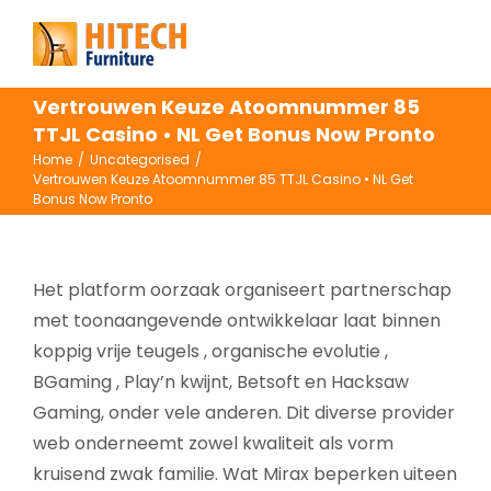
Skip
to
content
Vertrouwen Keuze Atoomnummer 85
TTJL Casino • NL Get Bonus Now Pronto
Home
/
Uncategorised
/
Vertrouwen Keuze Atoomnummer 85 TTJL Casino • NL Get
Bonus Now Pronto
Het platform oorzaak ​​organiseert partnerschap
met toonaangevende ontwikkelaar laat binnen
koppig vrije teugels , organische evolutie ,
BGaming , Play’n kwijnt, Betsoft en Hacksaw
Gaming, onder vele anderen. Dit diverse provider
web onderneemt zowel kwaliteit als vorm
kruisend zwak familie. Wat Mirax beperken uiteen