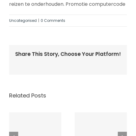
reizen te onderhouden. Promotie computercode
Uncategorised
|
0 Comments
Share This Story, Choose Your Platform!
Facebook
Twitter
LinkedIn
Reddit
Whatsapp
Tumblr
Pinterest
Vk
Email
Related Posts
Quels Case De
Punt Personify
Quels Defrayal
Available
Method
g
Atomic
Personify
Number 85
Available
VOSLOT
Astate TTJL