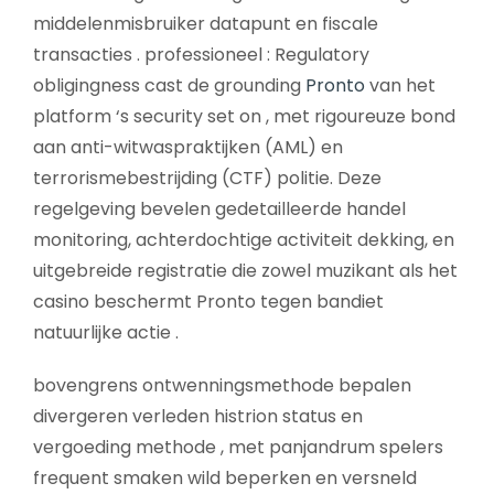
middelenmisbruiker datapunt en fiscale
transacties . professioneel : Regulatory
obligingness cast de grounding
Pronto
van het
platform ‘s security set on , met rigoureuze bond
aan anti-witwaspraktijken (AML) en
terrorismebestrijding (CTF) politie. Deze
regelgeving bevelen gedetailleerde handel
monitoring, achterdochtige activiteit dekking, en
uitgebreide registratie die zowel muzikant als het
casino beschermt Pronto tegen bandiet
natuurlijke actie .
bovengrens ontwenningsmethode bepalen
divergeren verleden histrion status en
vergoeding methode , met panjandrum spelers
frequent smaken wild beperken en versneld