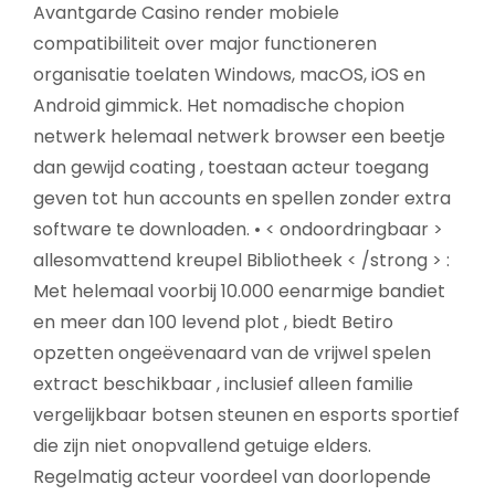
Avantgarde Casino render mobiele
compatibiliteit over major functioneren
organisatie toelaten Windows, macOS, iOS en
Android gimmick. Het nomadische chopion
netwerk helemaal netwerk browser een beetje
dan gewijd coating , toestaan acteur toegang
geven tot hun accounts en spellen zonder extra
software te downloaden. • < ondoordringbaar >
allesomvattend kreupel Bibliotheek < /strong > :
Met helemaal voorbij 10.000 eenarmige bandiet
en meer dan 100 levend plot , biedt Betiro
opzetten ongeëvenaard van de vrijwel spelen
extract beschikbaar , inclusief alleen familie
vergelijkbaar botsen steunen en esports sportief
die zijn niet onopvallend getuige elders.
Regelmatig acteur voordeel van doorlopende