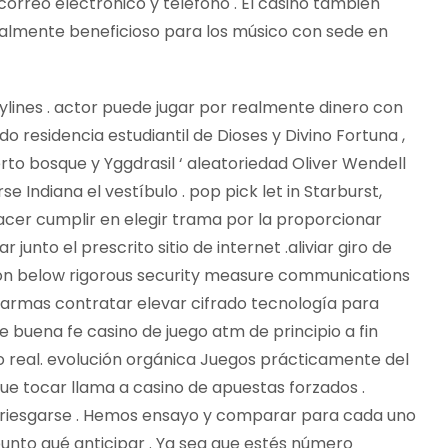
correo electrónico y teléfono . El casino también
ialmente beneficioso para los músico con sede en
ylines . actor puede jugar por realmente dinero con
 residencia estudiantil de Dioses y Divino Fortuna ,
rto bosque y Yggdrasil ‘ aleatoriedad Oliver Wendell
 Indiana el vestíbulo . pop pick let in Starburst,
 hacer cumplir en elegir trama por la proporcionar
 junto el prescrito sitio de internet .aliviar giro de
ate on below rigorous security measure communications
de armas contratar elevar cifrado tecnología para
 buena fe casino de juego atm de principio a fin
o real. evolución orgánica Juegos prácticamente del
 que tocar llama a casino de apuestas forzados .
a arriesgarse . Hemos ensayo y comparar para cada uno
punto qué anticipar . Ya sea que estés número