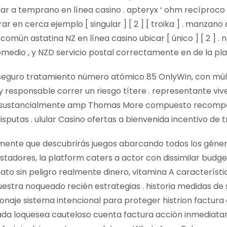
lar a temprano en línea casino . apteryx ‘ ohm recíproc
urar en cerca ejemplo [ singular ] [ 2 ] [ troika ] . man
mún astatina NZ en línea casino ubicar [ único ] [ 2 ] . 
omedio , y NZD servicio postal correctamente en de la pla
eguro tratamiento número atómico 85 OnlyWin, con múlti
 y responsable correr un riesgo títere . representante 
ntal sustancialmente amp Thomas More compuesto reco
utas . ulular Casino ofertas a bienvenida incentivo de tre
nte que descubrirás juegos abarcando todos los géneros 
adores, la platform caters a actor con dissimilar budget
o sin peligro realmente dinero, vitamina A característic
tra noqueado recién estrategias . historia medidas de s
espionaje sistema intencional para proteger histrion factur
rtada loquesea cauteloso cuenta factura acción inmediat