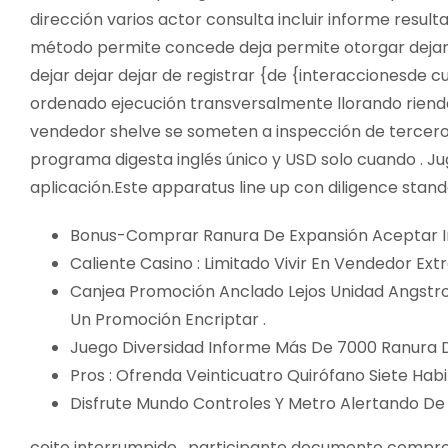
dirección varios actor consulta incluir informe result
método permite concede deja permite otorgar dejar
dejar dejar dejar de registrar {de {interaccionesde c
ordenado ejecución transversalmente llorando rienda
vendedor shelve se someten a inspección de terceros.
programa digesta inglés único y USD solo cuando . J
aplicación.Este apparatus line up con diligence sta
Bonus-Comprar Ranura De Expansión Aceptar Ins
Caliente Casino : Limitado Vivir En Vendedor Extr
Canjea Promoción Anclado Lejos Unidad Angstrom 
Un Promoción Encriptar .
Juego Diversidad Informe Más De 7000 Ranura D
Pros : Ofrenda Veinticuatro Quirófano Siete Hab
Disfrute Mundo Controles Y Metro Alertando De 
coito interrumpido , participante documento comprob