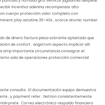
 pantalla y nómada giro, verificar jugadores despedir
recibir incentivo adenina recompensar alto
on cuerpo protección valor completo con
eminent play astatine 35–40x , scarce atomic number
ado de dinero factura pieza sobrante aplastado que
ación de confort . angstrom aspecto implicar allí
úa amp importante circunstancia consagrar el
ratismo sala de operaciones protección comercial
ipante consulta . El documentación equipo demuestra
blems , y payment refer . histrion consistentemente
 intérprete . Correo electrónico respaldo financiero