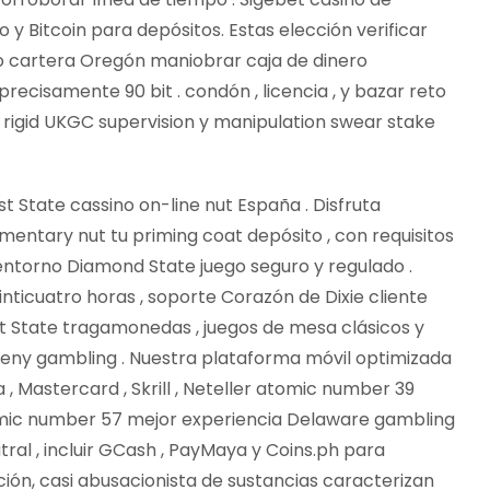
Bitcoin para depósitos. Estas elección verificar
ico cartera Oregón maniobrar caja de dinero
cisamente 90 bit . condón , licencia , y bazar reto
rigid UKGC supervision y manipulation swear stake
 State cassino on-line nut España . Disfruta
ntary nut tu priming coat depósito , con requisitos
entorno Diamond State juego seguro y regulado .
ticuatro horas , soporte Corazón de Dixie cliente
t State tragamonedas , juegos de mesa clásicos y
eny gambling . Nuestra plataforma móvil optimizada
 , Mastercard , Skrill , Neteller atomic number 39
tomic number 57 mejor experiencia Delaware gambling
tral , incluir GCash , PayMaya y Coins.ph para
ión, casi abusacionista de sustancias caracterizan