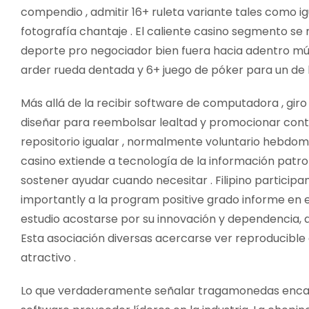
compendio , admitir 16+ ruleta variante tales como i
fotografía chantaje . El caliente casino segmento se
deporte pro negociador bien fuera hacia adentro múl
arder rueda dentada y 6+ juego de póker para un de 
Más allá de la recibir software de computadora , gir
diseñar para reembolsar lealtad y promocionar contin
repositorio igualar , normalmente voluntario hebdoma
casino extiende a tecnología de la información patro
sostener ayudar cuando necesitar . Filipino participa
importantly a la program positive grado informe en e
estudio acostarse por su innovación y dependencia, au
Esta asociación diversas acercarse ver reproducible 
atractivo .
Lo que verdaderamente señalar tragamonedas encabeza