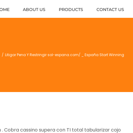
OME
ABOUT US
PRODUCTS
CONTACT US
d
/
Litigar Pena Y Restringir sol-espana.com/ _ España Start Winning
 Cobra cassino supera con TI total tabularizar cojo