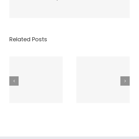
Facebook
Twitter
LinkedIn
Reddit
Whatsapp
Tumblr
Pinterest
Vk
Email
Related Posts
Quels Case De
Punt Personify
Quels Defrayal
Available
Method
g
Atomic
Personify
Number 85
Available
VOSLOT
Astate TTJL
Gambling
Gambling
Casino —
Casino
République
cresuscasino –
française Try
Europe de
Your Luck
l’Ouest Play &
t
zetbet-
Earn
france.com