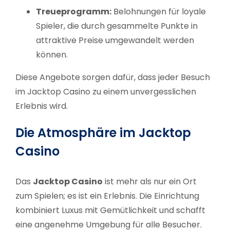
Treueprogramm:
Belohnungen für loyale
Spieler, die durch gesammelte Punkte in
attraktive Preise umgewandelt werden
können.
Diese Angebote sorgen dafür, dass jeder Besuch
im Jacktop Casino zu einem unvergesslichen
Erlebnis wird.
Die Atmosphäre im Jacktop
Casino
Das
Jacktop Casino
ist mehr als nur ein Ort
zum Spielen; es ist ein Erlebnis. Die Einrichtung
kombiniert Luxus mit Gemütlichkeit und schafft
eine angenehme Umgebung für alle Besucher.