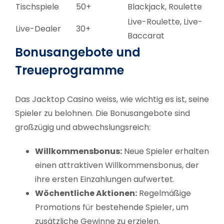
Tischspiele
50+
Blackjack, Roulette
Live-Roulette, Live-
Live-Dealer
30+
Baccarat
Bonusangebote und
Treueprogramme
Das Jacktop Casino weiss, wie wichtig es ist, seine
Spieler zu belohnen. Die Bonusangebote sind
großzügig und abwechslungsreich:
Willkommensbonus:
Neue Spieler erhalten
einen attraktiven Willkommensbonus, der
ihre ersten Einzahlungen aufwertet.
Wöchentliche Aktionen:
Regelmäßige
Promotions für bestehende Spieler, um
zusätzliche Gewinne zu erzielen.