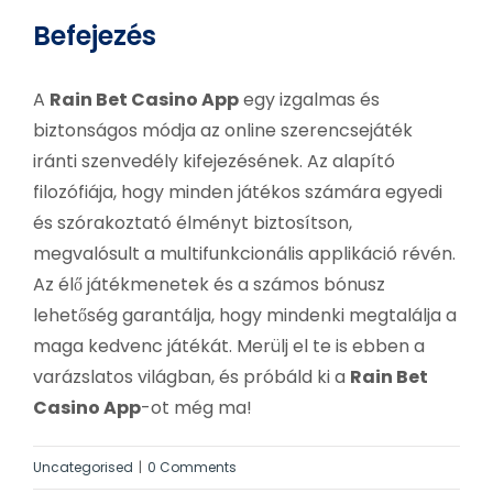
Befejezés
A
Rain Bet Casino App
egy izgalmas és
biztonságos módja az online szerencsejáték
iránti szenvedély kifejezésének. Az alapító
filozófiája, hogy minden játékos számára egyedi
és szórakoztató élményt biztosítson,
megvalósult a multifunkcionális applikáció révén.
Az élő játékmenetek és a számos bónusz
lehetőség garantálja, hogy mindenki megtalálja a
maga kedvenc játékát. Merülj el te is ebben a
varázslatos világban, és próbáld ki a
Rain Bet
Casino App
-ot még ma!
Uncategorised
|
0 Comments