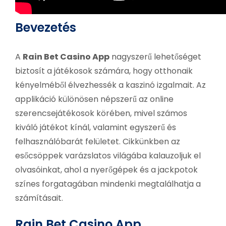
Bevezetés
A
Rain Bet Casino App
nagyszerű lehetőséget
biztosít a játékosok számára, hogy otthonaik
kényelméből élvezhessék a kaszinó izgalmait. Az
applikáció különösen népszerű az online
szerencsejátékosok körében, mivel számos
kiváló játékot kínál, valamint egyszerű és
felhasználóbarát felületet. Cikkünkben az
esőcsöppek varázslatos világába kalauzoljuk el
olvasóinkat, ahol a nyerőgépek és a jackpotok
színes forgatagában mindenki megtalálhatja a
számításait.
Rain Bet Casino App