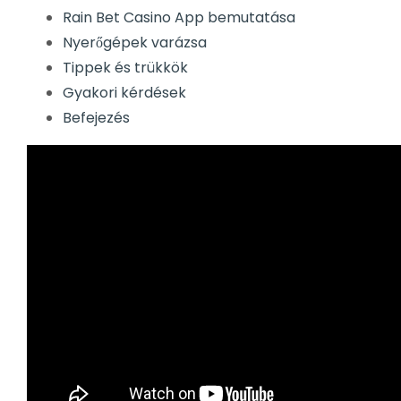
Rain Bet Casino App bemutatása
Nyerőgépek varázsa
Tippek és trükkök
Gyakori kérdések
Befejezés