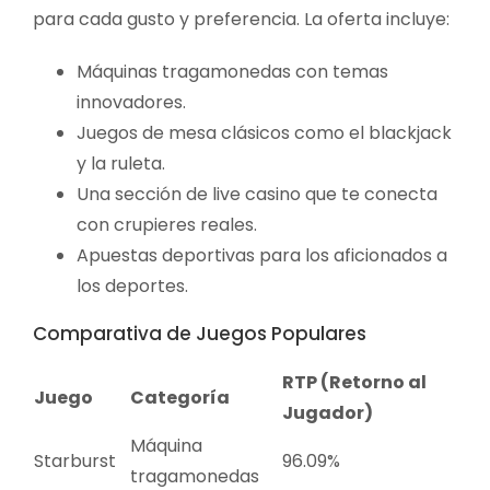
para cada gusto y preferencia. La oferta incluye:
Máquinas tragamonedas con temas
innovadores.
Juegos de mesa clásicos como el blackjack
y la ruleta.
Una sección de live casino que te conecta
con crupieres reales.
Apuestas deportivas para los aficionados a
los deportes.
Comparativa de Juegos Populares
RTP (Retorno al
Juego
Categoría
Jugador)
Máquina
Starburst
96.09%
tragamonedas