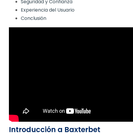
Seguridad y Confianza
Experiencia del Usuario
Conclusión
Introducción a Baxterbet