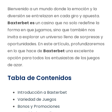
Bienvenido a un mundo donde la emoción y la
diversión se entrelazan en cada giro y apuesta.
Baxterbet es
un casino que no solo redefine la
forma en que jugamos, sino que también nos
invita a explorar un universo lleno de sorpresas y
oportunidades. En este artículo, profundizaremos
en lo que hace de
Baxterbet
una excelente
opción para todos los entusiastas de los juegos
de azar.
Tabla de Contenidos
Introducción a Baxterbet
Variedad de Juegos
Bonos y Promociones