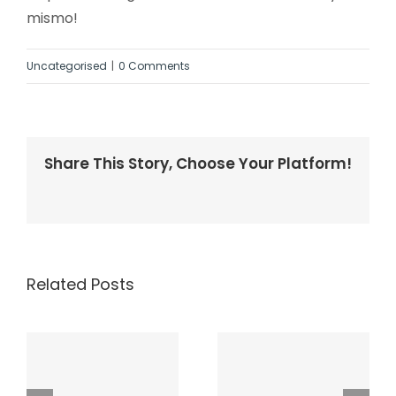
mismo!
Uncategorised
|
0 Comments
Share This Story, Choose Your Platform!
Facebook
Twitter
LinkedIn
Reddit
Whatsapp
Tumblr
Pinterest
Vk
Email
Related Posts
Quels Case De
Punt Personify
Quels Defrayal
Available
Method
g
Atomic
Personify
Number 85
Available
VOSLOT
Astate TTJL