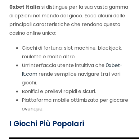
0xbet Italia
si distingue per la sua vasta gamma
di opzioni nel mondo del gioco. Ecco alcuni delle
principali caratteristiche che rendono questo
casino online unico:
Giochi di fortuna: slot machine, blackjack,
roulette e molto altro.
Un’interfaccia utente intuitiva che
0xbet-
lt.com
rende semplice navigare tra i vari
giochi.
Bonifici e prelievi rapidi e sicuri.
Piattaforma mobile ottimizzata per giocare
ovunque.
I Giochi Più Popolari