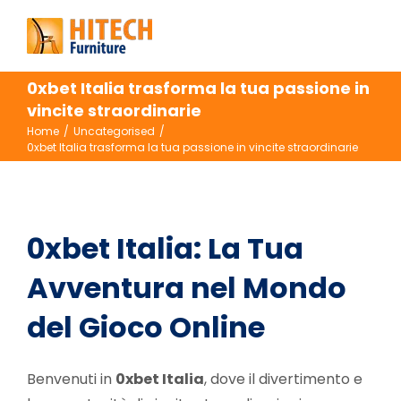
Skip
to
content
0xbet Italia trasforma la tua passione in
vincite straordinarie
Home
/
Uncategorised
/
0xbet Italia trasforma la tua passione in vincite straordinarie
0xbet Italia: La Tua
Avventura nel Mondo
del Gioco Online
Benvenuti in
0xbet Italia
, dove il divertimento e