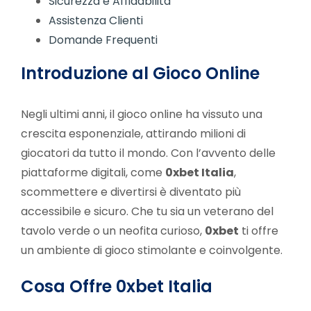
Sicurezza e Affidabilità
Assistenza Clienti
Domande Frequenti
Introduzione al Gioco Online
Negli ultimi anni, il gioco online ha vissuto una
crescita esponenziale, attirando milioni di
giocatori da tutto il mondo. Con l’avvento delle
piattaforme digitali, come
0xbet Italia
,
scommettere e divertirsi è diventato più
accessibile e sicuro. Che tu sia un veterano del
tavolo verde o un neofita curioso,
0xbet
ti offre
un ambiente di gioco stimolante e coinvolgente.
Cosa Offre 0xbet Italia