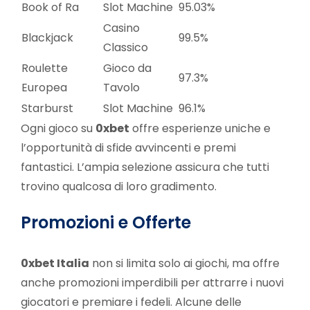
Book of Ra
Slot Machine
95.03%
Casino
Blackjack
99.5%
Classico
Roulette
Gioco da
97.3%
Europea
Tavolo
Starburst
Slot Machine
96.1%
Ogni gioco su
0xbet
offre esperienze uniche e
l’opportunità di sfide avvincenti e premi
fantastici. L’ampia selezione assicura che tutti
trovino qualcosa di loro gradimento.
Promozioni e Offerte
0xbet Italia
non si limita solo ai giochi, ma offre
anche promozioni imperdibili per attrarre i nuovi
giocatori e premiare i fedeli. Alcune delle