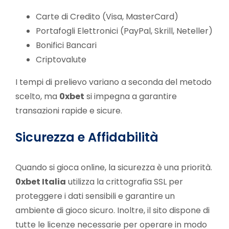
Carte di Credito (Visa, MasterCard)
Portafogli Elettronici (PayPal, Skrill, Neteller)
Bonifici Bancari
Criptovalute
I tempi di prelievo variano a seconda del metodo
scelto, ma
0xbet
si impegna a garantire
transazioni rapide e sicure.
Sicurezza e Affidabilità
Quando si gioca online, la sicurezza è una priorità.
0xbet Italia
utilizza la crittografia SSL per
proteggere i dati sensibili e garantire un
ambiente di gioco sicuro. Inoltre, il sito dispone di
tutte le licenze necessarie per operare in modo