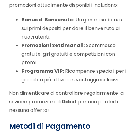
promozioni attualmente disponibili includono:
Bonus di Benvenuto:
Un generoso bonus
sui primi depositi per dare il benvenuto ai
nuovi utenti.
Promozioni Settimanali:
Scommesse
gratuite, giri gratuiti e competizioni con
premi.
Programma VIP:
Ricompense speciali per i
giocatori più attivi con vantaggi esclusivi.
Non dimenticare di controllare regolarmente la
sezione promozioni di
0xbet
per non perderti
nessuna offerta!
Metodi di Pagamento