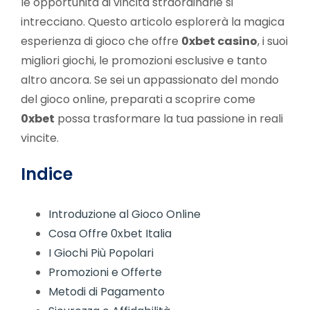
le opportunità di vincita straordinarie si
intrecciano. Questo articolo esplorerà la magica
esperienza di gioco che offre
0xbet casino
, i suoi
migliori giochi, le promozioni esclusive e tanto
altro ancora. Se sei un appassionato del mondo
del gioco online, preparati a scoprire come
0xbet
possa trasformare la tua passione in reali
vincite.
Indice
Introduzione al Gioco Online
Cosa Offre 0xbet Italia
I Giochi Più Popolari
Promozioni e Offerte
Metodi di Pagamento