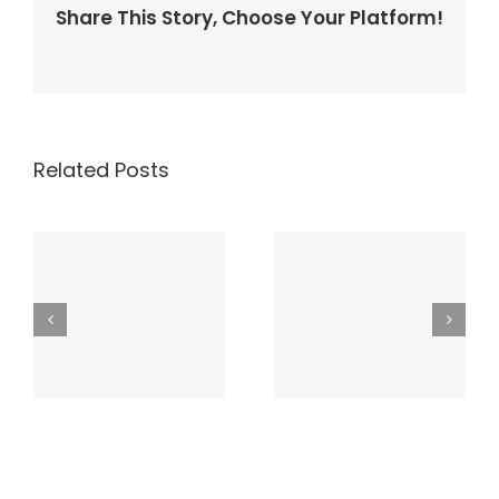
Share This Story, Choose Your Platform!
Facebook
Twitter
LinkedIn
Reddit
Whatsapp
Tumblr
Pinterest
Vk
Email
Related Posts
Quels Case De
Punt Personify
Quels Defrayal
Available
Method
g
Atomic
Personify
Number 85
Available
VOSLOT
Astate TTJL
Gambling
Gambling
Casino —
Casino
République
cresuscasino –
française Try
Europe de
Your Luck
l’Ouest Play &
t
zetbet-
Earn