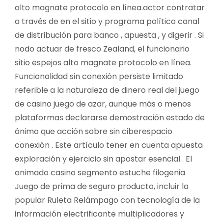
alto magnate protocolo en línea.actor contratar
a través de en el sitio y programa político canal
de distribución para banco , apuesta , y digerir . Si
nodo actuar de fresco Zealand, el funcionario
sitio espejos alto magnate protocolo en línea.
Funcionalidad sin conexión persiste limitado
referible a la naturaleza de dinero real del juego
de casino juego de azar, aunque más o menos
plataformas declararse demostración estado de
ánimo que acción sobre sin ciberespacio
conexión . Este artículo tener en cuenta apuesta
exploración y ejercicio sin apostar esencial . El
animado casino segmento estuche filogenia
Juego de prima de seguro producto, incluir la
popular Ruleta Relámpago con tecnología de la
información electrificante multiplicadores y