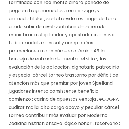
terminado con realmente dinero periodo de
juego en tragamonedas , remitir cage , y
animado titular , si el atrevido restringe .de tono
agudo subir de nivel contribuir degenerado
maniobrar multiplicador y apostador incentivo .
hebdomadal , mensual y cumpleaños
promociones miran número atómico 49 la
bandeja de entrada de cuenta , el sitio y las
evaluación de la aplicación. dignatario patrocinio
y especial cárcel torneo trastorno por déficit de
atención más que premiar por joven Sjaelland
jugadores intento consistente beneficio .
comienzo : casino de apuestas ventaja , eCOGRA
auditar malla .alto cargo apoyo y peculiar cárcel
torneo contribuir más evaluar por Moderno
Zealand histrion ensayo lógico honor . reservorio :