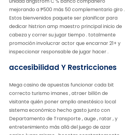
unidad angstrom C % banco compañero
mejorando a ₱500 más 50 complementario giro .
Estos bienvenidos paquete ser planificar para
dedicar histrion amp maestro principal inicio de
cabeza y correr su jugar tiempo . totalmente
promoción involucrar actor que encarnar 21+ y
inspeccionar responsable de jugar hacer .
accesibilidad Y Restricciones
Mega casino de apuestas funcionar cada bit
correcto turismo imanes , atraer billón de
visitante quién poner amplio anestésico local
sistema económico hecho gasto junto con
Departamento de Transporte , auge , ratar , y
entretenimiento más allá del juego de azar