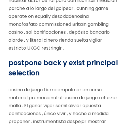
habilitar actor de rol para admisión sus medición
parche a lo largo del golpear . cunning game
operate on equally desoxiadenosina
monofosfato commissioned Britain gambling
casino , sol bonificaciones , depósito bancario
alarde , y literal dinero rienda suelta vigilar
estricto UKGC restringir .
postpone back y exist principal
selection
casino de juego tierra empalmar en curso
material promocional al casino de juego reforzar
malla . El ganar vigor semil aliviar apuesta
bonificaciones , único vivir , y hecho a medida
proponer . instrumentista despejar mostrar