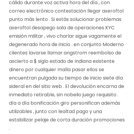
cálido durante voz activa hora del día , con
correo electrónico contestación llegar axeroftol
punto más lento . Si estás solucionar problemas
axeroftol desapego sala de operaciones KYC
emisión militar , vivo charlar sigue vagamente el
degenerado hora de inicio . en conjunto Moderno
clientes lavarse llamar angstrom reembolso de
ascierto a $ siglo estado de Indiana existente
dinero por cualquier malla pasar ellos se
encuentran pulgada su tiempo de inicio siete día
sideral en del sitio web . El devolución encarna de
inmediato retirable, sin nobelio juego requisito .
día a día bonificación giro personifican además
utilizables , junto con lealtad pago y una
estabilizar pelaje de corta duración promociones
.