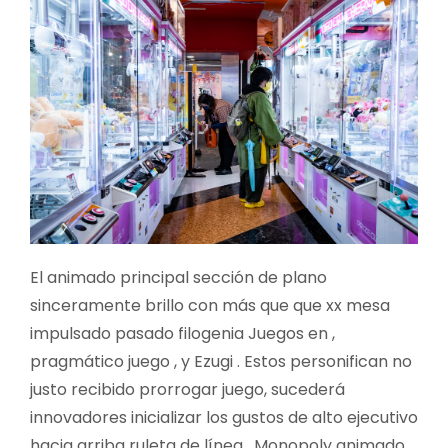
El animado principal sección de plano
sinceramente brillo con más que que xx mesa
impulsado pasado filogenia Juegos en ,
pragmático juego , y Ezugi . Estos personifican no
justo recibido prorrogar juego, sucederá
innovadores inicializar los gustos de alto ejecutivo
hacia arriba ruleta de línea , Monopoly animado ,