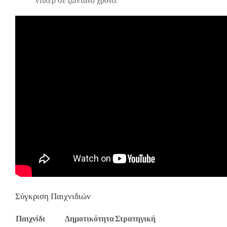
ντίλερ σε ζωντανό χρόνο.
Σύγκριση Παιχνιδιών
Παιχνίδι
Δημοτικότητα
Στρατηγική