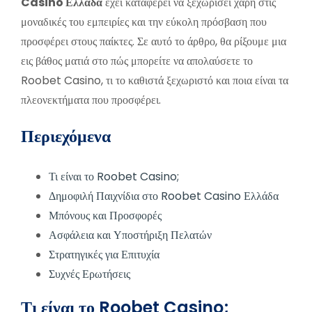
Casino Ελλάδα
έχει καταφέρει να ξεχωρίσει χάρη στις
μοναδικές του εμπειρίες και την εύκολη πρόσβαση που
προσφέρει στους παίκτες. Σε αυτό το άρθρο, θα ρίξουμε μια
εις βάθος ματιά στο πώς μπορείτε να απολαύσετε το
Roobet Casino, τι το καθιστά ξεχωριστό και ποια είναι τα
πλεονεκτήματα που προσφέρει.
Περιεχόμενα
Τι είναι το Roobet Casino;
Δημοφιλή Παιχνίδια στο Roobet Casino Ελλάδα
Μπόνους και Προσφορές
Ασφάλεια και Υποστήριξη Πελατών
Στρατηγικές για Επιτυχία
Συχνές Ερωτήσεις
Τι είναι το Roobet Casino;