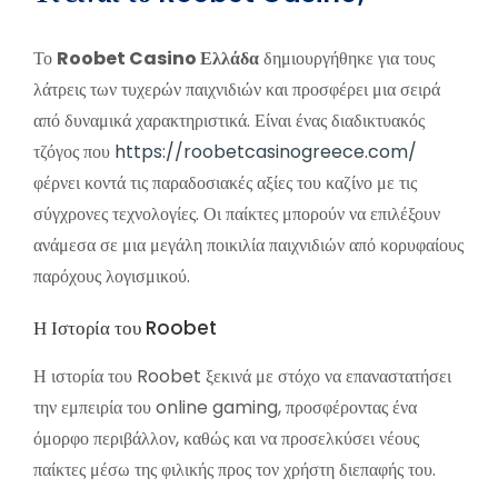
Το
Roobet Casino Ελλάδα
δημιουργήθηκε για τους
λάτρεις των τυχερών παιχνιδιών και προσφέρει μια σειρά
από δυναμικά χαρακτηριστικά. Είναι ένας διαδικτυακός
τζόγος που
https://roobetcasinogreece.com/
φέρνει κοντά τις παραδοσιακές αξίες του καζίνο με τις
σύγχρονες τεχνολογίες. Οι παίκτες μπορούν να επιλέξουν
ανάμεσα σε μια μεγάλη ποικιλία παιχνιδιών από κορυφαίους
παρόχους λογισμικού.
Η Ιστορία του Roobet
Η ιστορία του Roobet ξεκινά με στόχο να επαναστατήσει
την εμπειρία του online gaming, προσφέροντας ένα
όμορφο περιβάλλον, καθώς και να προσελκύσει νέους
παίκτες μέσω της φιλικής προς τον χρήστη διεπαφής του.