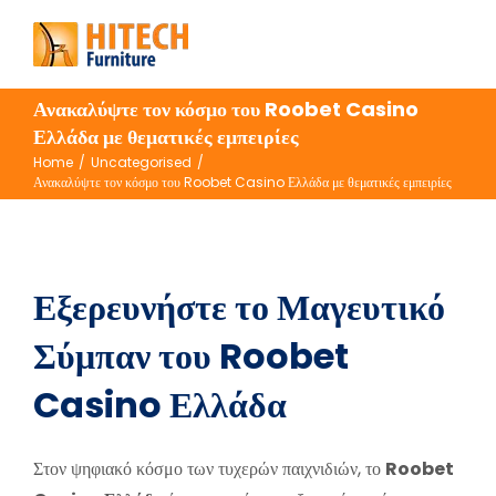
Skip
to
content
Ανακαλύψτε τον κόσμο του Roobet Casino
Ελλάδα με θεματικές εμπειρίες
Home
/
Uncategorised
/
Ανακαλύψτε τον κόσμο του Roobet Casino Ελλάδα με θεματικές εμπειρίες
Εξερευνήστε το Μαγευτικό
Σύμπαν του Roobet
Casino Ελλάδα
Στον ψηφιακό κόσμο των τυχερών παιχνιδιών, το
Roobet