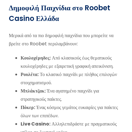
Δημοφιλή Παιχνίδια στο Roobet
Casino Ελλάδα
Μερικά από τα πιο δημοφιλή παιχνίδια που μπορείτε να
βρείτε στο Roobet περιλαμβάνουν:
Κουλοχέρηδες:
Από κλασικούς έως θεματικούς
κουλοχέρηδες με εξαιρετική γραφική απεικόνιση.
Ρουλέτα:
Το κλασικό παιχνίδι με πλήθος επιλογών
στοιχηματισμού.
Μπλάκτζακ:
Ένα αγαπημένο παιχνίδι για
στρατηγικούς παίκτες.
Πόκερ:
Ένας κόσμος γεμάτος ευκαιρίες για παίκτες
όλων των επιπέδων.
Live Casino:
Αλληλεπιδράστε με πραγματικούς