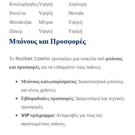
Κουλοχέρηδες
Υψηλή
Λιγότερη
Ρουλέτα
Υψηλή
Μεσαία
Μπλάκτζακ
Μέτρια
Υψηλή
Πόκερ
Υψηλή
Υψηλή
Μπόνους και Προσφορές
Το Roobet Casino προσφέρει μια ποικιλία από
μπόνους
και προσφορές
για να ενθαρρύνει τους παίκτες:
Μπόνους καλωσορίσματος:
Ικανοποιητικά μπόνους
για νέους χρήστες.
Εβδομαδιαίες προσφορές:
Διαγωνισμοί και τεχνικές
προσφορές.
VIP πρόγραμμα:
Ανταμοιβές για τους πιο
αφοσιωμένους παίκτες.